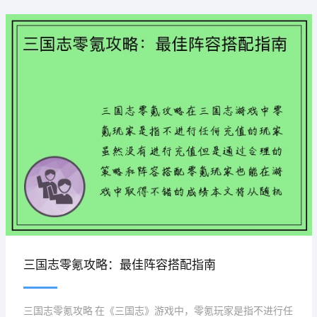
三国志零氪攻略：最佳阵容搭配指南
三国志零氪攻略 在《三国志》游戏中，零氪玩家是指不进行任