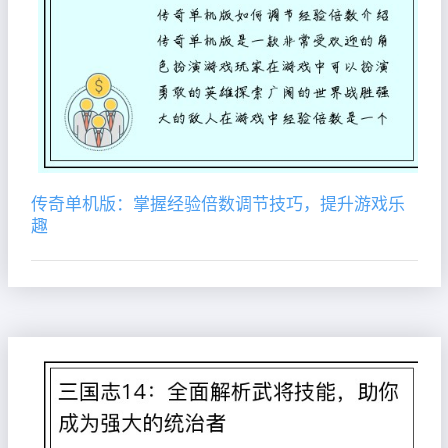
传奇单机版：掌握经验倍数调节技巧，提升游戏乐
趣