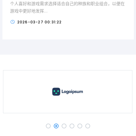
个人喜好和游戏需求选择适合自己的种族和职业组合，以便在
游戏中更好地发挥...
2026-03-27 00:31:22