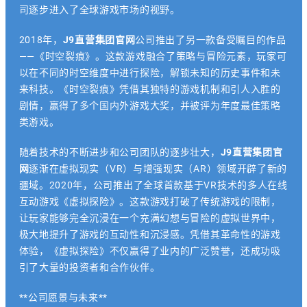
司逐步进入了全球游戏市场的视野。
2018年，
J9直营集团官网
公司推出了另一款备受瞩目的作品
——《时空裂痕》。这款游戏融合了策略与冒险元素，玩家可
以在不同的时空维度中进行探险，解锁未知的历史事件和未
来科技。《时空裂痕》凭借其独特的游戏机制和引人入胜的
剧情，赢得了多个国内外游戏大奖，并被评为年度最佳策略
类游戏。
随着技术的不断进步和公司团队的逐步壮大，
J9直营集团官
网
逐渐在虚拟现实（VR）与增强现实（AR）领域开辟了新的
疆域。2020年，公司推出了全球首款基于VR技术的多人在线
互动游戏《虚拟探险》。这款游戏打破了传统游戏的限制，
让玩家能够完全沉浸在一个充满幻想与冒险的虚拟世界中，
极大地提升了游戏的互动性和沉浸感。凭借其革命性的游戏
体验，《虚拟探险》不仅赢得了业内的广泛赞誉，还成功吸
引了大量的投资者和合作伙伴。
**公司愿景与未来**