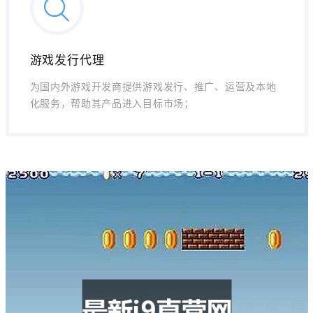
游戏发行代理
为国内外游戏开发商提供游戏发行、推广、运营及本地
化服务，帮助其产品进入目标市场；