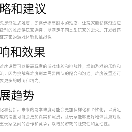
策略和建议
先是渐进式难度，即逐步提高副本的难度，让玩家能够逐渐适应
级别的难度供玩家选择，以满足不同类型玩家的需求。开发者还
证玩家的游戏体验和挑战性。
影响和效果
难度设置可以提高玩家的游戏体验和挑战性，增加游戏的乐趣和
流，因为挑战高难度副本需要团队的配合和沟通。难度设置还可
要更多的时间和精力。
发展趋势
化和创新。未来的副本难度可能会更加多样化和个性化，以满足
度的设置可能会更加真实和沉浸，让玩家能够更好地体验游戏世
重玩家之间的合作和竞争，以增加游戏的社交性和互动性。