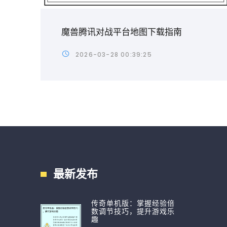
魔兽腾讯对战平台地图下载指南
2026-03-28 00:39:25
最新发布
传奇单机版：掌握经验倍
数调节技巧，提升游戏乐
趣