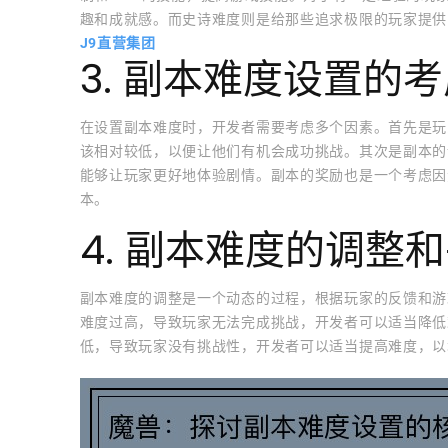
趣和成就感。而史诗难度则是给那些追求极限的玩家提供
J9直营集团
3. 副本难度设置的
在设置副本难度时，开发者需要考虑多个因素。首先是玩
该相对较低，以便让他们有机会成功挑战。其次是副本的
能够让玩家更好地体验剧情。副本的奖励也是一个考虑因
本。
4. 副本难度的调整
副本难度的调整是一个动态的过程，根据玩家的反馈和游
难度过高，导致玩家无法完成挑战，开发者可以适当降低
低，导致玩家没有挑战性，开发者可以适当提高难度，以