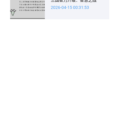
2026-04-15 00:31:53