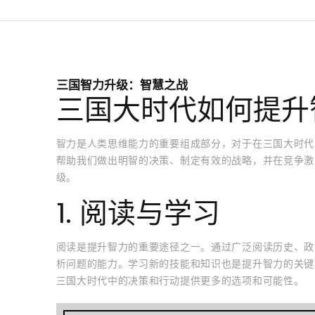
三国智力升级：智慧之战
三国大时代如何提升
智力是人类思维能力的重要组成部分，对于在三国大时代
帮助我们做出明智的决策、制定有效的战略，并在竞争激
级。
1. 阅读与学习
阅读是提升智力的重要途径之一。通过广泛阅读历史、政
析问题的能力。学习新的技能和知识也是提升智力的关键
三国大时代中的决策和行动提供更多的选项和可能性。