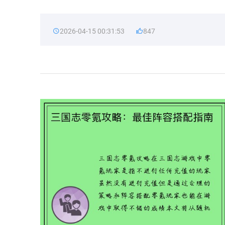
2026-04-15 00:31:53
847