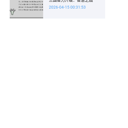
2026-04-15 00:31:53