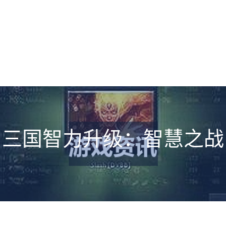
三国智力升级：智慧之战