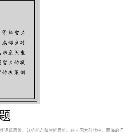
问题
养逻辑思维、分析能力和创新思维。在三国大时代中，面临的问